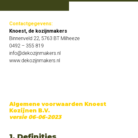
Knoest, de kozijnmakers
Binnenveld 22, 5763 BT Milheeze
0492 - 355 819
Contactgegevens:
info@dekozijnmakers.nl
Knoest, de kozijnmakers
Binnenveld 22, 5763 BT Milheeze
0492 – 355 819
Facebook
info@dekozijnmakers.nl
LinkedIn
www.dekozijnmakers.nl
Algemene voorwaarden Knoest
Kozijnen B.V.
versie 06-06-2023
1. Definities