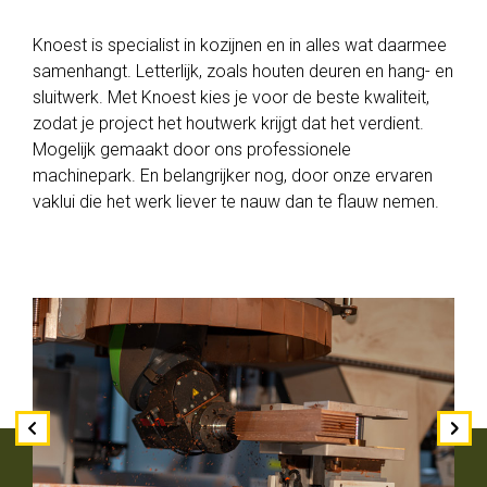
Knoest, de kozijnmakers
Binnenveld 22, 5763 BT Milheeze
Knoest is specialist in kozijnen en in alles wat daarmee
samenhangt. Letterlijk, zoals houten deuren en hang- en
0492 - 355 819
sluitwerk. Met Knoest kies je voor de beste kwaliteit,
info@dekozijnmakers.nl
zodat je project het houtwerk krijgt dat het verdient.
Mogelijk gemaakt door ons professionele
Facebook
machinepark. En belangrijker nog, door onze ervaren
vaklui die het werk liever te nauw dan te flauw nemen.
LinkedIn